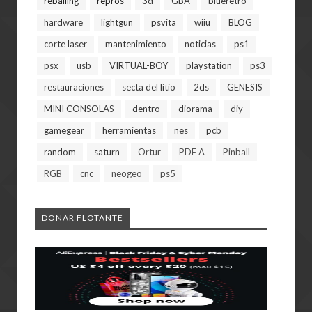
reballing
repros
3d
GBA
blueretro
hardware
lightgun
psvita
wiiu
BLOG
corte laser
mantenimiento
noticias
ps1
psx
usb
VIRTUAL-BOY
playstation
ps3
restauraciones
secta del litio
2ds
GENESIS
MINI CONSOLAS
dentro
diorama
diy
gamegear
herramientas
nes
pcb
random
saturn
Ortur
PDF A
Pinball
RGB
cnc
neogeo
ps5
DONAR FLOTANTE