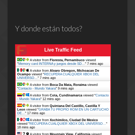
Y donde están todos?
Live Traffic Feed
A visitor from
Floresta, Pernambuco
viewed
"
Memory card INTERNA y juegos desde SD…
"
7 mins ago
A visitor from
Alvaro Obregon, Michoacan De
Ocampo
viewed "
RECUPERA CUALQUIER XBOX DEL
UNIVERSO…
"
7 mins ago
A visitor from
Boca Da Mata, Roraima
viewed
"
Contacto - Mundo Yakara
"
9 mins ago
A visitor from
Cota, Cundinamarca
viewed "
Contacto
- Mundo Yakara
"
12 mins ago
A visitor from
Quintana Del Castillo, Castilla Y
Leon
viewed "
GRABA TU PROPIO ROM EN UN CARTUCHO
DE…
"
17 mins ago
A visitor from
Xochimilco, Ciudad De Mexico
viewed "
RECUPERA CUALQUIER XBOX DEL UNIVERSO…
"
18 mins ago
A visitor from
Mountain View, California
viewed