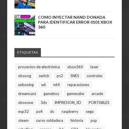
COMO INYECTAR NAND DONADA
PARA IDENTIFICAR ERROR 0101 XBOX
360
ETIQUETAS
proyectos de electrónica
xbox360
laser
xboxog
switch
ps2
SNES
controles
unboxing
wii
n64
reparaciones
dreamcast
gameboy
gamecube
arcade
xboxone
3ds
IMPRESION_3D
PORTABLES
esp32
ps4
ds
raspberry
sega
steam
curso soldadura
historia
psp