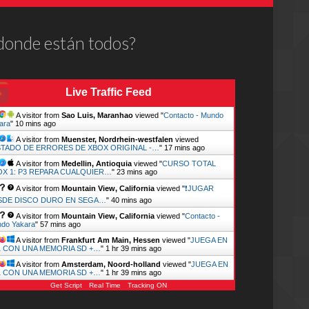
donde están todos?
Live Traffic Feed
A visitor from
Sao Luis, Maranhao
viewed "
Contacto - Mundo
ara
"
10 mins ago
A visitor from
Muenster, Nordrhein-westfalen
viewed
STADO DE ERRORES DE XBOX ORIGINAL -…
"
17 mins ago
A visitor from
Medellin, Antioquia
viewed "
CURSO TOTAL
OX 1: P3 REPARA CUALQUIER…
"
23 mins ago
A visitor from
Mountain View, California
viewed "
❗JUGAR
SDE DISCO DURO EN SEGA…
"
40 mins ago
A visitor from
Mountain View, California
viewed "
Contacto -
do Yakara
"
57 mins ago
A visitor from
Frankfurt Am Main, Hessen
viewed "
JUEGA EN
1 CON UNA MEMORIA SD +…
"
1 hr 39 mins ago
A visitor from
Amsterdam, Noord-holland
viewed "
JUEGA EN
1 CON UNA MEMORIA SD +…
"
1 hr 39 mins ago
Get Script
Real Time
Tracking ON