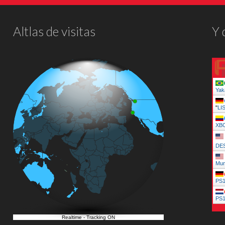
Altlas de visitas
Y 
Yak
"
LI
XB
DE
Mun
PS
PS
Realtime
-
Tracking ON