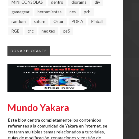
MINI CONSOLAS
dentro
diorama
diy
gamegear
herramientas
nes
pcb
random
saturn
Ortur
PDF A
Pinball
RGB
cnc
neogeo
ps5
DONAR FLOTANTE
Mundo Yakara
Este blog centra completamente los contenidos
referentes a la comunidad de Yakara en internet, se
trataran multiples temas relacionados a tutoriales,
guías de modificación, reparaciones y gestión de