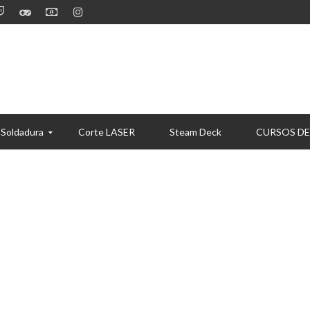
 Soldadura
Corte LASER
Steam Deck
CURSOS DE