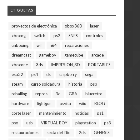
ETIQUETAS
proyectos de electrónica
xbox360
laser
xboxog
switch
ps2
SNES
controles
unboxing
wii
n64
reparaciones
dreamcast
gameboy
gamecube
arcade
xboxone
3ds
IMPRESION_3D
PORTABLES
esp32
ps4
ds
raspberry
sega
steam
curso soldadura
historia
psp
reballing
repros
3d
GBA
blueretro
hardware
lightgun
psvita
wiiu
BLOG
corte laser
mantenimiento
noticias
ps1
psx
usb
VIRTUAL-BOY
playstation
ps3
restauraciones
secta del litio
2ds
GENESIS