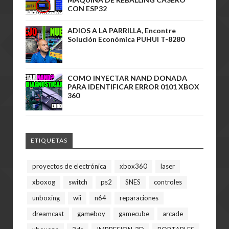
CON ESP32
ADIOS A LA PARRILLA, Encontre
Solución Económica PUHUI T-8280
COMO INYECTAR NAND DONADA
PARA IDENTIFICAR ERROR 0101 XBOX
360
ETIQUETAS
proyectos de electrónica
xbox360
laser
xboxog
switch
ps2
SNES
controles
unboxing
wii
n64
reparaciones
dreamcast
gameboy
gamecube
arcade