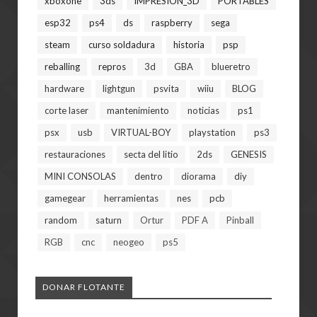
xboxone
3ds
IMPRESION_3D
PORTABLES
esp32
ps4
ds
raspberry
sega
steam
curso soldadura
historia
psp
reballing
repros
3d
GBA
blueretro
hardware
lightgun
psvita
wiiu
BLOG
corte laser
mantenimiento
noticias
ps1
psx
usb
VIRTUAL-BOY
playstation
ps3
restauraciones
secta del litio
2ds
GENESIS
MINI CONSOLAS
dentro
diorama
diy
gamegear
herramientas
nes
pcb
random
saturn
Ortur
PDF A
Pinball
RGB
cnc
neogeo
ps5
DONAR FLOTANTE