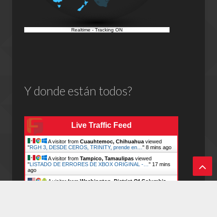
Realtime
-
Tracking ON
Y donde están todos?
Live Traffic Feed
A visitor from
Cuauhtemoc, Chihuahua
viewed
"
RGH 3, DESDE CEROS, TRINITY, prende en…
"
8 mins ago
A visitor from
Tampico, Tamaulipas
viewed
"
LISTADO DE ERRORES DE XBOX ORIGINAL -…
"
17 mins
ago
A visitor from
Washington, District Of Columbia
Vol
viewed "
LISTADO DE ERRORES DE XBOX ORIGINAL -…
"
18 mins ago
ver
A visitor from
Monterrey, Nuevo Leon
viewed "
RGH
3, DESDE CEROS, TRINITY, prende en…
"
36 mins ago