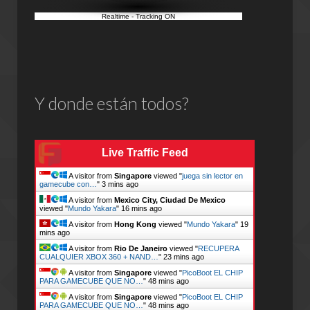
Realtime
-
Tracking ON
Y donde están todos?
Live Traffic Feed
A visitor from
Singapore
viewed "
juega sin lector en
gamecube con…
"
3 mins ago
A visitor from
Mexico City, Ciudad De Mexico
viewed "
Mundo Yakara
"
16 mins ago
A visitor from
Hong Kong
viewed "
Mundo Yakara
"
19
mins ago
A visitor from
Rio De Janeiro
viewed "
RECUPERA
CUALQUIER XBOX 360 + NAND…
"
23 mins ago
A visitor from
Singapore
viewed "
PicoBoot EL CHIP
PARA GAMECUBE QUE NO…
"
48 mins ago
A visitor from
Singapore
viewed "
PicoBoot EL CHIP
PARA GAMECUBE QUE NO…
"
48 mins ago