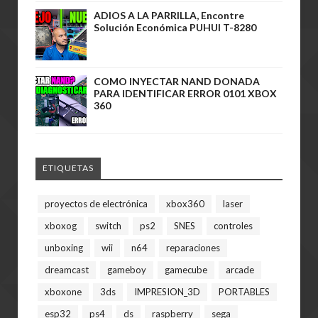
ADIOS A LA PARRILLA, Encontre
Solución Económica PUHUI T-8280
COMO INYECTAR NAND DONADA
PARA IDENTIFICAR ERROR 0101 XBOX
360
ETIQUETAS
proyectos de electrónica
xbox360
laser
xboxog
switch
ps2
SNES
controles
unboxing
wii
n64
reparaciones
dreamcast
gameboy
gamecube
arcade
xboxone
3ds
IMPRESION_3D
PORTABLES
esp32
ps4
ds
raspberry
sega