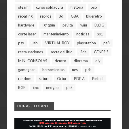
steam
curso soldadura
historia
psp
reballing
repros
3d
GBA
blueretro
hardware
lightgun
psvita
wiiu
BLOG
corte laser
mantenimiento
noticias
ps1
psx
usb
VIRTUAL-BOY
playstation
ps3
restauraciones
secta del litio
2ds
GENESIS
MINI CONSOLAS
dentro
diorama
diy
gamegear
herramientas
nes
pcb
random
saturn
Ortur
PDF A
Pinball
RGB
cnc
neogeo
ps5
DONAR FLOTANTE