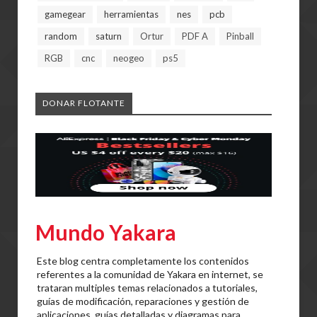
gamegear
herramientas
nes
pcb
random
saturn
Ortur
PDF A
Pinball
RGB
cnc
neogeo
ps5
DONAR FLOTANTE
Mundo Yakara
Este blog centra completamente los contenidos
referentes a la comunidad de Yakara en internet, se
trataran multiples temas relacionados a tutoriales,
guías de modificación, reparaciones y gestión de
aplicaciones, guías detalladas y diagramas para