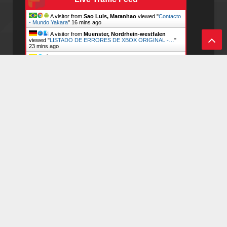
A visitor from
Sao Luis, Maranhao
viewed "
Contacto
- Mundo Yakara
"
16 mins ago
A visitor from
Muenster, Nordrhein-westfalen
viewed "
LISTADO DE ERRORES DE XBOX ORIGINAL -…
"
23 mins ago
Vol
A visitor from
Medellin, Antioquia
viewed "
CURSO
TOTAL XBOX 1: P3 REPARA CUALQUIER…
"
29 mins ago
ver
A visitor from
Mountain View, California
viewed
"
❗JUGAR DESDE DISCO DURO EN SEGA…
"
47 mins ago
al
A visitor from
Mountain View, California
viewed
"
Contacto - Mundo Yakara
"
1 hr 4 mins ago
A visitor from
Frankfurt Am Main, Hessen
viewed
inic
"
JUEGA EN PS1 CON UNA MEMORIA SD +…
"
1 hr 45 mins
ago
io
A visitor from
Amsterdam, Noord-holland
viewed
"
JUEGA EN PS1 CON UNA MEMORIA SD +…
"
1 hr 45 mins
ago
Get Script
Real Time
Tracking ON