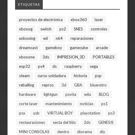
ETIQUETAS
proyectos de electrónica
xbox360
laser
xboxog
switch
ps2
SNES
controles
unboxing
wii
n64
reparaciones
dreamcast
gameboy
gamecube
arcade
xboxone
3ds
IMPRESION_3D
PORTABLES
esp32
ps4
ds
raspberry
sega
steam
curso soldadura
historia
psp
reballing
repros
3d
GBA
blueretro
hardware
lightgun
psvita
wiiu
BLOG
corte laser
mantenimiento
noticias
ps1
psx
usb
VIRTUAL-BOY
playstation
ps3
restauraciones
secta del litio
2ds
GENESIS
MINI CONSOLAS
dentro
diorama
diy