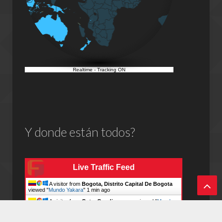
Realtime
-
Tracking ON
Y donde están todos?
Live Traffic Feed
A visitor from
Bogota, Distrito Capital De Bogota
viewed "
Mundo Yakara
"
1 min ago
Vol
A visitor from
Cota, Cundinamarca
viewed "
Mundo
Yakara
"
7 mins ago
A visitor from
Ashburn, Virginia
viewed "
TE