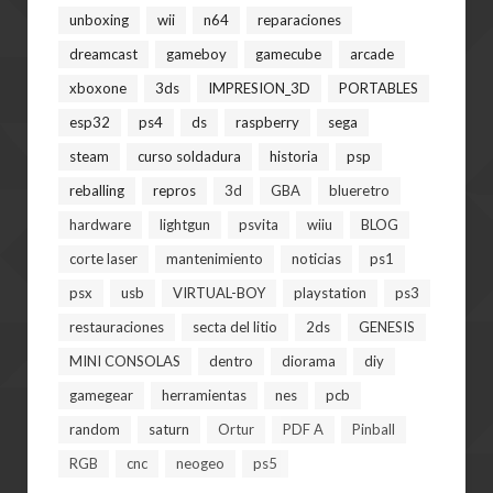
unboxing
wii
n64
reparaciones
dreamcast
gameboy
gamecube
arcade
xboxone
3ds
IMPRESION_3D
PORTABLES
esp32
ps4
ds
raspberry
sega
steam
curso soldadura
historia
psp
reballing
repros
3d
GBA
blueretro
hardware
lightgun
psvita
wiiu
BLOG
corte laser
mantenimiento
noticias
ps1
psx
usb
VIRTUAL-BOY
playstation
ps3
restauraciones
secta del litio
2ds
GENESIS
MINI CONSOLAS
dentro
diorama
diy
gamegear
herramientas
nes
pcb
random
saturn
Ortur
PDF A
Pinball
RGB
cnc
neogeo
ps5